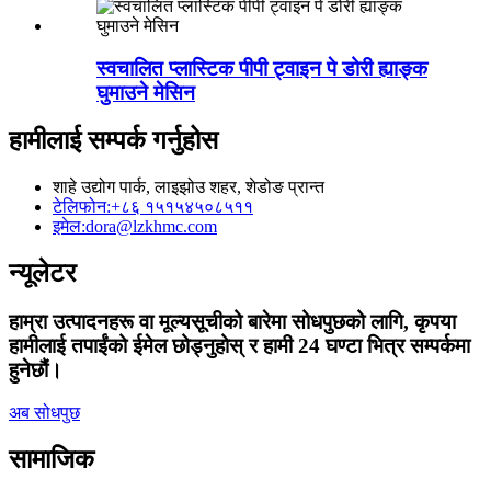
स्वचालित प्लास्टिक पीपी ट्वाइन पे डोरी ह्याङ्क
घुमाउने मेसिन
हामीलाई सम्पर्क गर्नुहोस
शाहे उद्योग पार्क, लाइझोउ शहर, शेडोङ प्रान्त
टेलिफोन:
+८६ १५१५४५०८५११
इमेल:
dora@lzkhmc.com
न्यूलेटर
हाम्रा उत्पादनहरू वा मूल्यसूचीको बारेमा सोधपुछको लागि, कृपया
हामीलाई तपाईंको ईमेल छोड्नुहोस् र हामी 24 घण्टा भित्र सम्पर्कमा
हुनेछौं।
अब सोधपुछ
सामाजिक